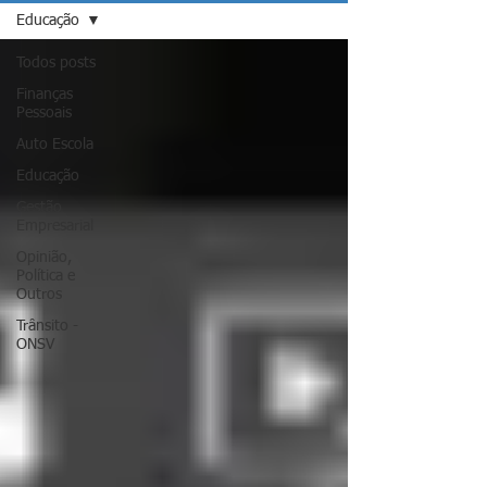
Educação
Todos posts
Finanças
Pessoais
Auto Escola
Educação
Gestão
Empresarial
Opinião,
Política e
Outros
Trânsito -
ONSV