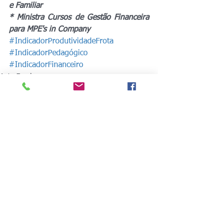
e Familiar
* Ministra Cursos de Gestão Financeira 
para MPE's in Company 
#IndicadorProdutividadeFrota
#IndicadorPedagógico
#IndicadorFinanceiro
Auto Escola
Gestão Empresarial
Ver tudo
Posts recentes