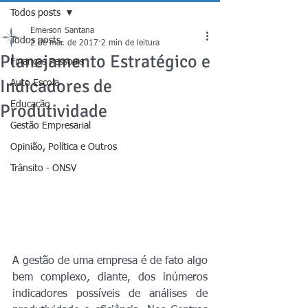
Todos posts
Emerson Santana
Todos posts
2 de mar. de 2017
2 min de leitura
Planejamento Estratégico e
Finanças Pessoais
Indicadores de
Auto Escola
Educação
Produtividade
Gestão Empresarial
Opinião, Política e Outros
Trânsito - ONSV
A gestão de uma empresa é de fato algo 
bem complexo, diante, dos inúmeros 
indicadores possíveis de análises de 