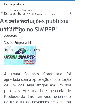
Todos posts
Emerson Santana
Todos posts
4 de mai. de 2018
2 min de leitura
A Exata Soluções publicou
Finanças Pessoais
um artigo no SIMPEP!
Auto Escola
Educação
Gestão Empresarial
Opinião, Política e Outros
Trânsito - ONSV
A Exata Soluções Consultoria foi 
agraciada com a aprovação e publicação 
de um dos seus artigos em um dos 
principais Eventos da Engenharia de 
Produção do Brasil realizado no período 
de 07 a 09 de novembro de 2011 na 