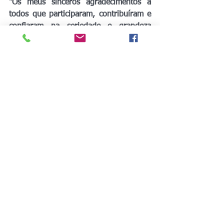
"Os meus sinceros agradecimentos a 
todos que participaram, contribuíram e 
confiaram na seriedade e grandeza 
deste trabalho"
"Em especial ao meu Professor Fabrício 
Molica da UFSJ"
"Essa vitória é nossa!!!"
Emerson Santana
#PlanejamentoEstratégico
#OBZ
#OrçamentoBaseZero
#PlanoOrçamentário
#AutoEscola
#ModelodeGestãoFinanceira
#ControlesBásicosFinanceiros
#Congresso
#SIMPEP
#SIMPÓSIO
#ENGENHARIA
#Custos
#SãoPaulo