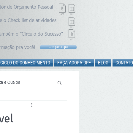
stor de Orçamento Pessoal
e o Check list de atividades
também o "Círculo do Sucesso"
ormação pra você!
CLIQUE AQUI
 CICLO DO CONHECIMENTO
FAÇA AGORA DPF
BLOG
CONTATO
ica e Outros
vel