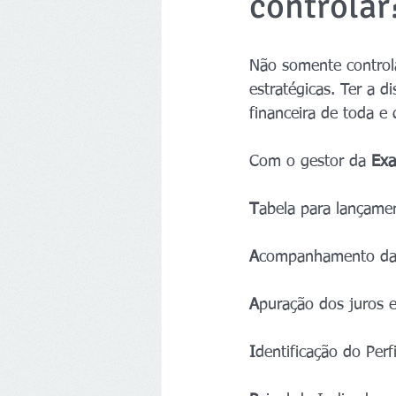
controlar
Não somente controla
estratégicas. Ter a d
financeira de toda e
Com o gestor da 
Exa
T
abela para lançamen
A
companhamento das 
A
puração dos juros e
I
dentificação do Perf