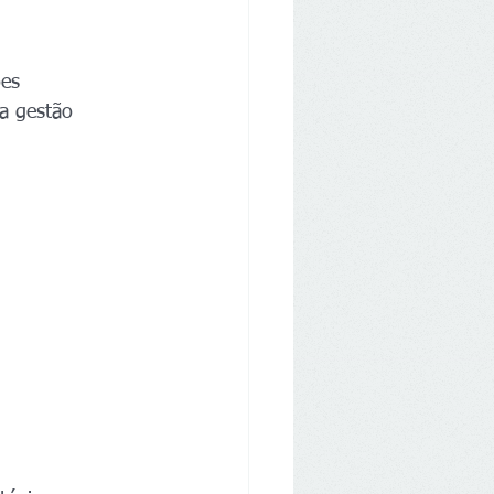
es 
na gestão 