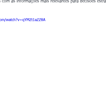
s com as informações mais relevantes para decisões estra
.com/watch?v=qYMZt1aZZ8A