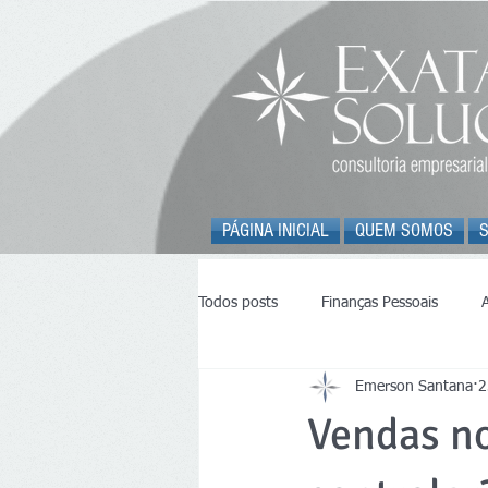
PÁGINA INICIAL
QUEM SOMOS
Todos posts
Finanças Pessoais
Emerson Santana
2
Trânsito - ONSV
Vendas no