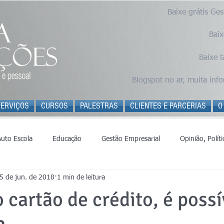
Baixe grátis Ge
Baix
Baixe 
Blogspot no ar, muita inf
SERVIÇOS
CURSOS
PALESTRAS
CLIENTES E PARCERIAS
O
Auto Escola
Educação
Gestão Empresarial
Opinião, Polít
5 de jun. de 2018
1 min de leitura
 cartão de crédito, é possí