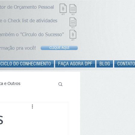
stor de Orçamento Pessoal
e o Check list de atividades
também o "Círculo do Sucesso"
ormação pra você!
CLIQUE AQUI
 CICLO DO CONHECIMENTO
FAÇA AGORA DPF
BLOG
CONTATO
ica e Outros
S