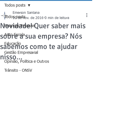
Todos posts
Emerson Santana
Todos posts
10 de nov. de 2016
0 min de leitura
Novidade! Quer saber mais
Finanças Pessoais
sobre a sua empresa? Nós
Auto Escola
Educação
sabemos como te ajudar
Gestão Empresarial
nisso...
Opinião, Política e Outros
Trânsito - ONSV