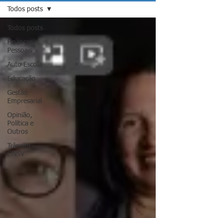
Todos posts
Todos posts
Finanças
Pessoais
Auto Escola
Educação
Gestão
Empresarial
Opinião,
Política e
Outros
Trânsito -
ONSV