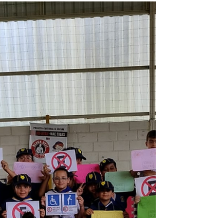
Autoescola - Summit 2025
🚀 Autoescola Summit 2025 está chegando! 🚀 O
MAIOR EVENTO ONLINE PARA AUTOESCOLAS ESTÁ
CHEGANDO! 🚗✨ No dia 08 de fevereiro, você terá
a...