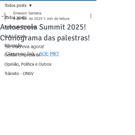
Todos posts
Emerson Santana
Todos posts
6 de fev. de 2025
1 min de leitura
Autoescola Summit 2025!
Finanças Pessoais
Cronograma das palestras!
Auto Escola
Educação
Se inscreva agora!
Clique no link - 
SOE-MKT
Gestão Empresarial
Opinião, Política e Outros
Trânsito - ONSV