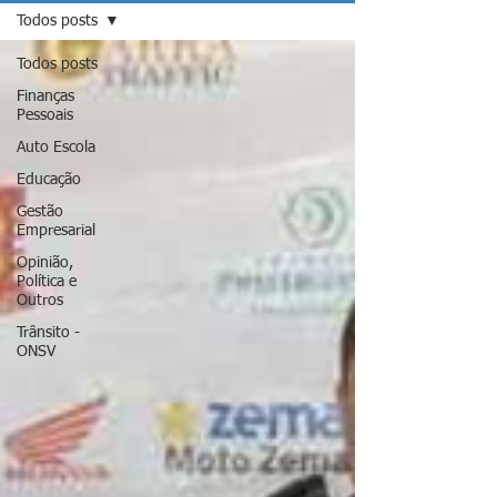
Todos posts
Todos posts
Finanças
Pessoais
Auto Escola
Educação
Gestão
Empresarial
Opinião,
Política e
Outros
Trânsito -
ONSV