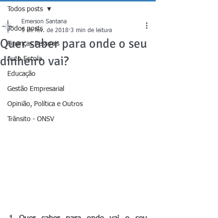
Todos posts
Emerson Santana
Todos posts
5 de fev. de 2018
3 min de leitura
Quer saber para onde o seu
Finanças Pessoais
dinheiro vai?
Auto Escola
Educação
Gestão Empresarial
Opinião, Política e Outros
Trânsito - ONSV